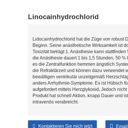
Linocainhydrochlorid
Lidocainhydrochlorid hat die Züge von robust D
Beginn. Seine anästhetische Wirksamkeit ist d
Toxizität beträgt 1. Anästhesie kann stattfind
die Anästhesie dauert 1 bis 1,5 Stunden, 50 % 
es die Zentralfunktion hemmen ängstlich Syst
die Refraktärzeit und können dazu verwendet 
bewältigen ventrikulär unzeitgemäß Herzschlä
anders Arrhythmie-Symptome. Es ist Hübsch fü
aufgefordert mittels Herzglykosid, Jedoch nich
Produkt hat schnell Aktion, knapp Dauer und is
intravenös verabreicht.
Kontaktieren Sie mich jetzt
Email