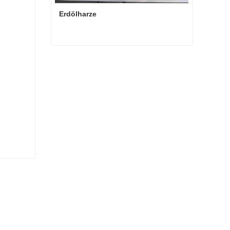
Erdölharze
Erdölharze
Kontaktieren Sie mich jetzt