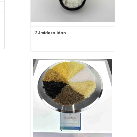
2-Imidazolidon
2-Imidazolidon
Kontaktieren Sie mich jetzt