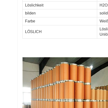
Löslichkeit
H2O:
bilden
soli
Farbe
Wei
Lösl
LÖSLICH
Unlös