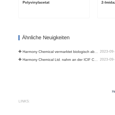
Polyvinylacetat
2-Imida
Polyvinylacetat
2-Imida
Kontaktieren Sie mich jetzt
Kont
Ähnliche Neuigkeiten
2023-09
Harmony Chemical vermarktet biologisch abbaubares Mulchmaterial und fördert damit eine umweltfreundliche Entwicklung in der Landwirtschaft
2023-09
Harmony Chemical Ltd. nahm an der ICIF China 2019 teil, die vom 16. bis 18. September 2019 in Shanghai, China, stattfand.
H
LINKS: