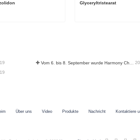
zolidon
Glyceryltristearat
zolidon
Glyceryltristearat
aktieren Sie mich jetzt
Kontaktieren Sie mich je
-19
20
Vom 6. bis 8. September wurde Harmony Chemical Ltd. eingeladen, auf dem Coatings Trends and Technology Summit (CTT) auszustellen.
-19
eim
Über uns
Video
Produkte
Nachricht
Kontaktiere 