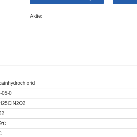
Aktie:
cainhydrochlorid
-05-0
H25ClN2O2
82
79℃
C