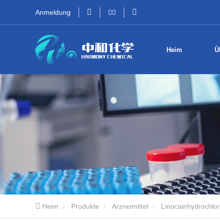
Anmeldung
Heim
Ü
Heim
Produkte
Arzneimittel
Linocainhydrochlor