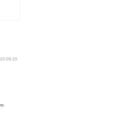
tzt
23-09-19
uns