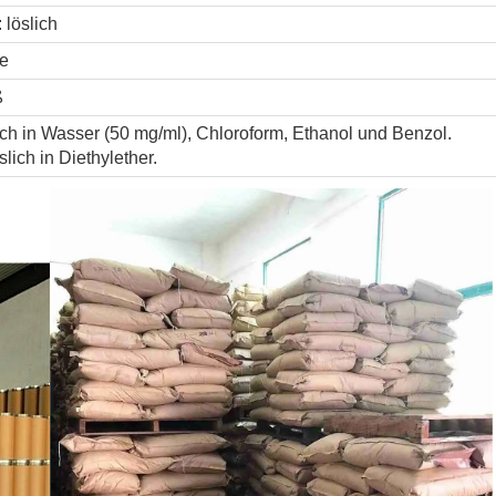
 löslich
de
ß
ich in Wasser (50 mg/ml), Chloroform, Ethanol und Benzol.
lich in Diethylether.