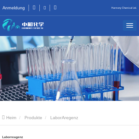
Anmeldung
Harmony Chemical Ltd.
Heim
Produkte
LaborAregenz
Laborreagenz