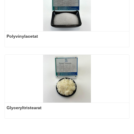
Polyvinylacetat
Glyceryltristearat