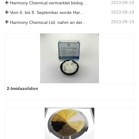
2023-09-19
Harmony Chemical vermarktet biologisch abbaubares Mulchmaterial und fördert damit eine umweltfreundliche Entwicklung in der Landwirtschaft
2023-09-19
Vom 6. bis 8. September wurde Harmony Chemical Ltd. eingeladen, auf dem Coatings Trends and Technology Summit (CTT) auszustellen.
2023-09-19
Harmony Chemical Ltd. nahm an der ICIF China 2019 teil, die vom 16. bis 18. September 2019 in Shanghai, China, stattfand.
2-Imidazolidon