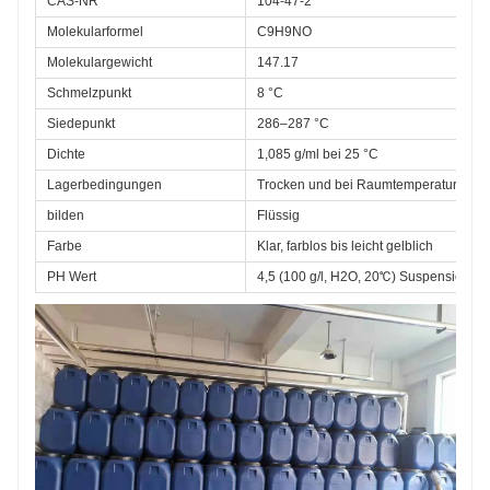
CAS-NR
104-47-2
Molekularformel
C9H9NO
Molekulargewicht
147.17
Schmelzpunkt
8 °C
Siedepunkt
286–287 °C
Dichte
1,085 g/ml bei 25 °C
Lagerbedingungen
Trocken und bei Raumtemperatur versi
bilden
Flüssig
Farbe
Klar, farblos bis leicht gelblich
PH Wert
4,5 (100 g/l, H2O, 20℃) Suspension