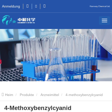
Anmeldung
Harmony Chemical Ltd.
Heim
Produkte
Arzneimittel
4-methoxybenzylcyanid
4-Methoxybenzylcyanid