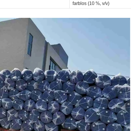
farblos (10 %, v/v)