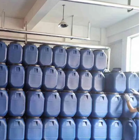
metallisch Ionen- und Partikelindustrien wie Entf
Rostschutz und Farbentfernung. Beispielsweise 
verwendet Gadgets in der IC-Halbleiterindustri
Leiterplatten, und so weiter Reinigung von hart f
Membranlösung, Meerwasserentsalzungsmembra
Pharmaindustrie hergestellt werden.