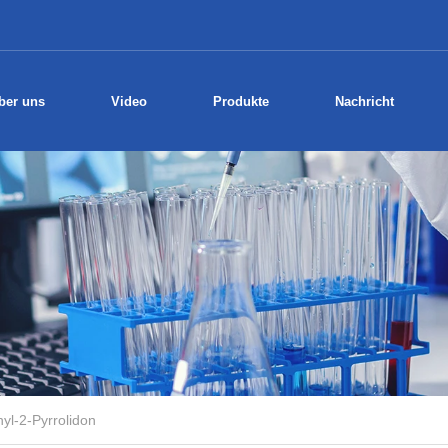
ber uns
Video
Produkte
Nachricht
yl-2-Pyrrolidon