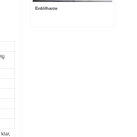
Erdölharze
Erdölharze
Kontaktieren Sie mich jetzt
mHg
klar,