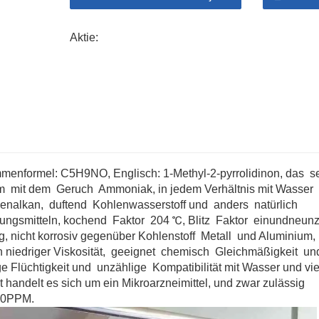
Entschwefelung, Digital Isoliermaterialien, lan
Schwanz Benzin Erholung, Komponenten und Dis
Aktie:
hochwertigen Beschichtungen, Tinten, Pigmente
Aromaten aus Schmieröl verwendet ernten Die 
der hoch Löslichkeit von NMP in Harzen, es ka
Herstellung von Beschichtungen verwendet we
Verbundbeschichtungen Film Bildung, eingebaut 
Fasergewebe, Klebstoffe usw anders Produkte.
Wiederherstellung von einfach natürlich ungek
Extraktion von Butadien, Isopren, duftend Kohl
verwendet werden Genesung Acetylen aus Kräute
menformel: C5H9NO, Englisch: 1-Methyl-2-pyrrolidinon, das
s
einer Reinheit von 99,7 % für gezielt Acetylenr
m
mit dem
Geruch
Ammoniak, in jedem Verhältnis mit Wasser
Und besser werden hochreines Butadien aus g
genalkan,
duftend
Kohlenwasserstoff und
anders
natürlich
Preis beträgt 97 % und die Reinheit des gewon
sungsmitteln, kochend
Faktor
204 ℃, Blitz
Faktor
einundneunz
Extraktionsmittel für verwendet erholen hochre
, nicht korrosiv gegenüber Kohlenstoff
Metall
und Aluminium, 
Kohlenwasserstoffen, mit a Erholung Reinheit
 niedriger Viskosität,
geeignet
chemisch
Gleichmäßigkeit
un
Kohlenwasserstoff-Extraktionsmittel, aufgrund s
ge Flüchtigkeit und
unzählige
Kompatibilität mit Wasser und vi
Dampfdruck, der Extraktionsmittelverlust Gebüh
 handelt es sich um ein Mikroarzneimittel, und zwar zulässig
Wiederherstellung Preis Ist übertrieben alle du
100PPM.
eingebaut Schaltkreise, hart Laufwerke usw. e