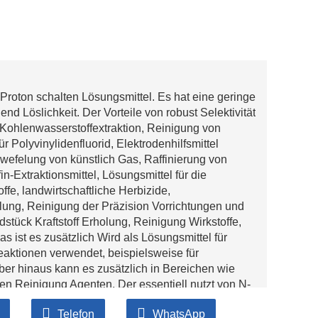
-Proton schalten Lösungsmittel. Es hat eine geringe
nd Löslichkeit. Der Vorteile von robust Selektivität
end Kohlenwasserstoffextraktion, Reinigung von
r Polyvinylidenfluorid, Elektrodenhilfsmittel
hwefelung von künstlich Gas, Raffinierung von
in-Extraktionsmittel, Lösungsmittel für die
ffe, landwirtschaftliche Herbizide,
llung, Reinigung der Präzision Vorrichtungen und
dstück Kraftstoff Erholung, Reinigung Wirkstoffe,
s ist es zusätzlich Wird als Lösungsmittel für
aktionen verwendet, beispielsweise für
ber hinaus kann es zusätzlich in Bereichen wie
en Reinigung Agenten. Der essentiell nutzt von N-
ifikationen Sind unten aufgeführt: 1.
Telefon
WhatsApp
miermittel-Frostschutzmittel, künstlich Kraftstoff