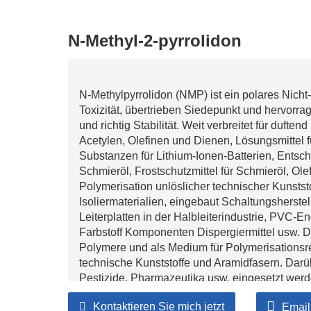
N-Methyl-2-pyrrolidon
N-Methylpyrrolidon (NMP) ist ein polares Nicht
Toxizität, übertrieben Siedepunkt und hervorrage
und richtig Stabilität. Weit verbreitet für duft
Acetylen, Olefinen und Dienen, Lösungsmittel fü
Substanzen für Lithium-Ionen-Batterien, Entsc
Schmieröl, Frostschutzmittel für Schmieröl, Olef
Polymerisation unlöslicher technischer Kunststo
Isoliermaterialien, eingebaut Schaltungsherste
Leiterplatten in der Halbleiterindustrie, PVC-En
Farbstoff Komponenten Dispergiermittel usw. Da
Polymere und als Medium für Polymerisationsre
technische Kunststoffe und Aramidfasern. Darü
Pestizide, Pharmazeutika usw. eingesetzt werd
Methylpyrrolidon mit einzigartig Noten und Spez
Kontaktieren Sie mich jetzt
Email
Industriequalität: Schmiermittelraffinierung, Sch