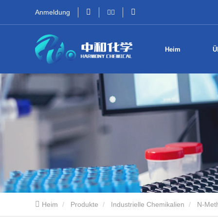
Anmeldung
Heim
Ü
Heim
Produkte
Industrielle Chemikalien
N-Meth