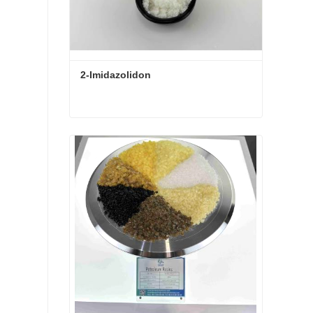
etten, Entfetten, Entparaffinieren, Polieren,
wird es als Präzisionsentferner für Fotolacke
e, LCD-Flüssigkristallmaterialien, PCB-
ährt; Als richtig als Synthetik Niere praktisch
n Antwort Und anders Lösungsmittel, die in der
2-Imidazolidon
2-Imidazolidon
Kontaktieren Sie mich jetzt