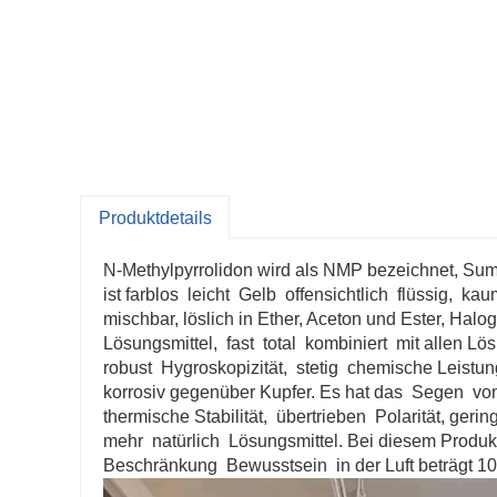
Produktdetails
N-Methylpyrrolidon wird als NMP bezeichnet, Sum
ist farblos
leicht
Gelb
offensichtlich
flüssig,
kau
mischbar, löslich in Ether, Aceton und Ester, Halo
Lösungsmittel,
fast
total
kombiniert
mit allen Lö
robust
Hygroskopizität,
stetig
chemische Leistung
korrosiv gegenüber Kupfer. Es hat das
Segen
von
thermische Stabilität,
übertrieben
Polarität, gerin
mehr
natürlich
Lösungsmittel. Bei diesem Produkt
Beschränkung
Bewusstsein
in der Luft beträgt 