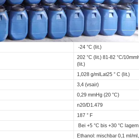
-24 °C (lit.)
202 °C (lit.) 81-82 °C/10m
(lit.)
1,028 g/mlLat25 ° C (lit.)
3,4 (vsair)
0,29 mmHg (20 °C)
n20/D1.479
187 ° F
Bei +5 °C bis +30 °C lagern
Ethanol: mischbar 0,1 ml/ml, 