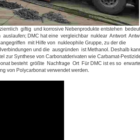
 ziemlich giftig und korrosive Nebenprodukte entstehen bede
auslaufen; DMC hat eine vergleichbar nuklear Antwort Antw
gegriffen mit Hilfe von nukleophile Gruppe, zu der die
ylverbindungen und die ausgründen ist Methanol. Deshalb kan
l zur Synthese von Carbonatderivaten wie Carbamat-Pestizid
bonat besteht größte Nachfrage Ort Für DMC ist es so erwart
ung von Polycarbonat verwendet werden.