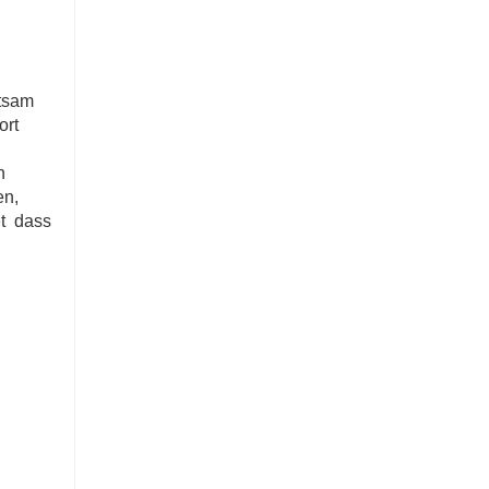
utsam
ort
n
en,
et dass