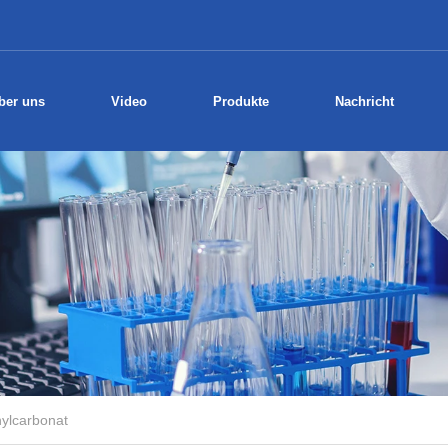
ber uns
Video
Produkte
Nachricht
ylcarbonat