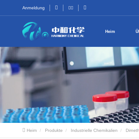
Anmeldung
Heim
Ü
Heim
Produkte
Industrielle Chemikalien
Dimeth