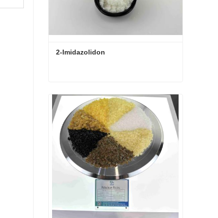
2-Imidazolidon
2-Imidazolidon
Kontaktieren Sie mich jetzt