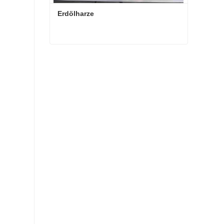
Erdölharze
Erdölharze
Kontaktieren Sie mich jetzt