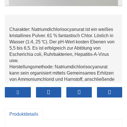
Charakter: Natriumdichlorisocyanurat ist ein weißes
kristallines Pulver. 61 % fantastisch Chlor. Löslich in
Wasser (1:4, 25 ℃). Der pH-Wert kosten Ebenen von
5,5 bis 6,5. Es ist erfolgreich zur Abtötung von
Escherichia coli, Ruhrbakterien, Hepatitis-A-Virus
usw.
Herstellungsmethode: Natriumdichlorisocyanurat
kann sein organisiert mittels Gemeinsames Erhitzen
von Ammoniumchlorid und Harnstoff, anschließende
Ansäuerung, Alkaliauflösung, Chlorierung und
Trocknung.
Chemische Eigenschaften: Dieses Produkt ist ein
weißes Pulver. 25 g können in 100 ml Wasser bei 25
°C aufgelöst werden. Der pH-Wert kosten von 1 %
Produktdetails
wässrig Antwort ist 6, und es einbezieht zwei
Kristallwassermoleküle, wenn es vom Wasser