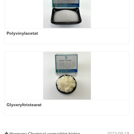
Polyvinylacetat
Glyceryltristearat
2023-09-19
Harmony Chemical vermarktet biologisch abbaubares Mulchmaterial und fördert damit eine umweltfreundliche Entwicklung in der Landwirtschaft