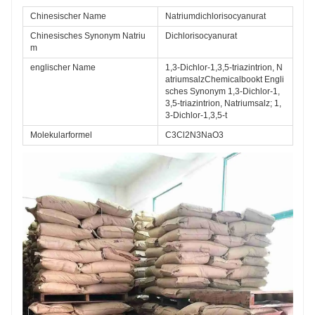
getrennt wird.
Chinesischer Name
Natriumdichlorisocyanurat 
Verwendung: Als Neuware Art von umweltfreundlich
Es wirkt desinfizierend, bakterizid und
Chinesisches Synonym Natriu
Dichlorisocyanurat 
m
algenvernichtend ausführlich Wird in der industriellen
Wasseraufbereitung verwendet. Entkalken,
englischer Name
1,3-Dichlor-1,3,5-triazintrion, N
atriumsalzChemicalbookt Engli
sterilisieren und Algen abtöten. Es hat ein geeignet
sches Synonym 1,3-Dichlor-1,
Tötung Auswirkungen In Stadt Abwasser, Kühlwasser
3,5-triazintrion, Natriumsalz; 1,
und Ölfeldabwasser. Es kann zusätzlich zur
3-Dichlor-1,3,5-t
Desinfektion von Milchprodukten und zum Bleichen
Molekularformel
C3Cl2N3NaO3
von verwendet werden Stoff und Fruchtfleisch.