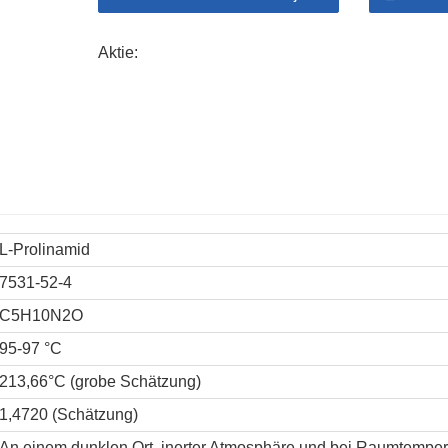
Aktie:
L-Prolinamid
7531-52-4
C5H10N2O
95-97 °C
213,66°C (grobe Schätzung)
1,4720 (Schätzung)
An einem dunklen Ort, inerter Atmosphäre und bei Raumtemper