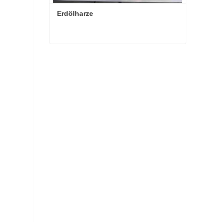
Erdölharze
Erdölharze
Kontaktieren Sie mich jetzt