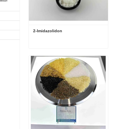
2-Imidazolidon
2-Imidazolidon
Kontaktieren Sie mich jetzt