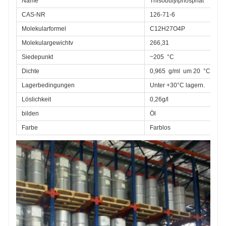
Name
Triisobutylphosphat
CAS-NR
126-71-6
Molekularformel
C12H27O4P
Molekulargewichtv
266,31
Siedepunkt
~205  °C
Dichte
0,965  g/ml  um 20  °C
Lagerbedingungen
Unter +30°C lagern.
Löslichkeit
0,26g/l
bilden
Öl
Farbe
Farblos