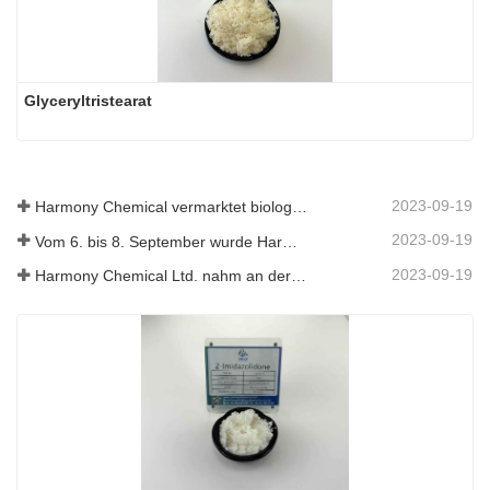
Glyceryltristearat
2023-09-19
Harmony Chemical vermarktet biologisch abbaubares Mulchmaterial und fördert damit eine umweltfreundliche Entwicklung in der Landwirtschaft
2023-09-19
Vom 6. bis 8. September wurde Harmony Chemical Ltd. eingeladen, auf dem Coatings Trends and Technology Summit (CTT) auszustellen.
2023-09-19
Harmony Chemical Ltd. nahm an der ICIF China 2019 teil, die vom 16. bis 18. September 2019 in Shanghai, China, stattfand.