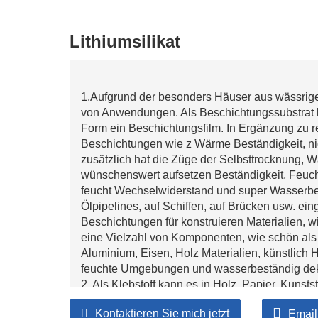
Lithiumsilikat
1.Aufgrund der besonders Häuser aus wässriger 
von Anwendungen. Als Beschichtungssubstrat 
Form ein Beschichtungsfilm. In Ergänzung zu 
Beschichtungen wie z Wärme Beständigkeit, nic
zusätzlich hat die Züge der Selbsttrocknung, 
wünschenswert aufsetzen Beständigkeit, Feucht
feucht Wechselwiderstand und super Wasserbest
Ölpipelines, auf Schiffen, auf Brücken usw. e
Beschichtungen für konstruieren Materialien
eine Vielzahl von Komponenten, wie schön als
Aluminium, Eisen, Holz Materialien, künstlich 
feuchte Umgebungen und wasserbeständig dek
2. Als Klebstoff kann es in Holz, Papier, Kunstst
verwendet werden schön als Wellpappkartons,
Kontaktieren Sie mich jetzt
Email
Leuchtstoffe, Automobil Bremsen und Kupplun