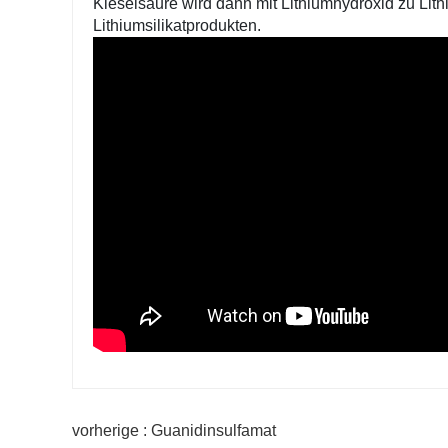
Kieselsäure wird dann mit Lithiumhydroxid zu Lit
Lithiumsilikatprodukten.
vorherige : Guanidinsulfamat