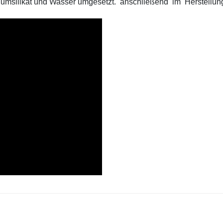
hiumsilikat und Wasser umgesetzt.
anschließend
im
Herstellun