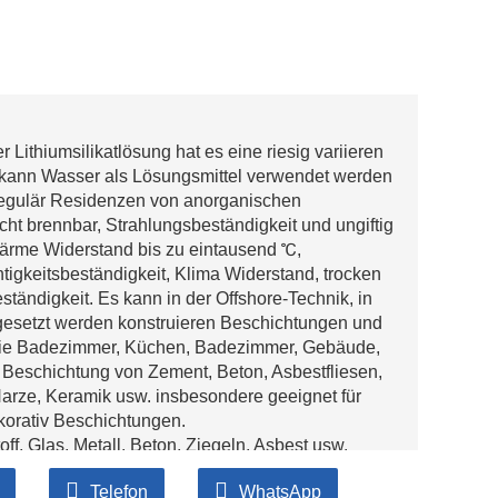
Lithiumsilikatlösung hat es eine riesig variieren
kann Wasser als Lösungsmittel verwendet werden
regulär Residenzen von anorganischen
ht brennbar, Strahlungsbeständigkeit und ungiftig
Wärme Widerstand bis zu eintausend ℃,
igkeitsbeständigkeit, Klima Widerstand, trocken
ändigkeit. Es kann in der Offshore-Technik, in
ingesetzt werden konstruieren Beschichtungen und
, wie Badezimmer, Küchen, Badezimmer, Gebäude,
 Beschichtung von Zement, Beton, Asbestfliesen,
Harze, Keramik usw. insbesondere geeignet für
orativ Beschichtungen.
off, Glas, Metall, Beton, Ziegeln, Asbest usw.
 Faserplatten, Dämmplatten, Fernseher
Telefon
WhatsApp
gen.