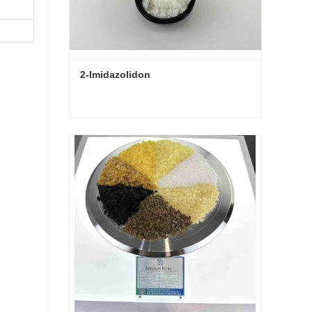
2-Imidazolidon
2-Imidazolidon
Kontaktieren Sie mich jetzt