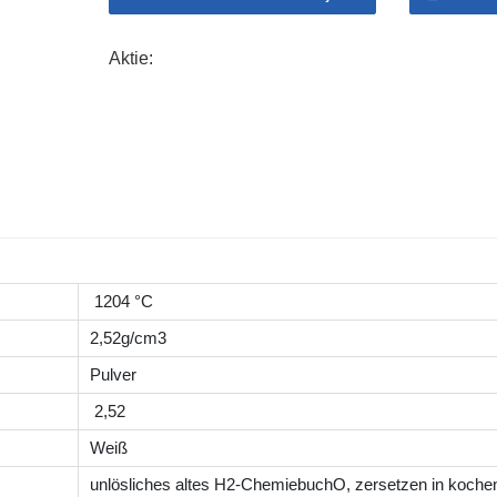
3. Als Boden Therapie Agent, das kann sein o
verwendet als Anti-Rost-Flüssigkeit für Metall O
Aktie:
Faktoren wie Akkordeon, Radio, Instrumente us
von Nichteisenmetallen Stahl Dekorationen, je
Beschichtung auf Glasdose Form A Boden Besch
Reflexionsvermögen; Beschichtet auf verzinkte
Beschichtung auf Kunststoff Film dürfen erweite
Widerstand usw.
1204 °C
2,52g/cm3
Pulver
2,52
Weiß
unlösliches
altes H2-ChemiebuchO, zersetzen in koch