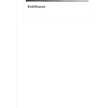
Erdölharze
Erdölharze
Kontaktieren Sie mich jetzt