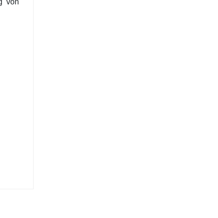
g
von