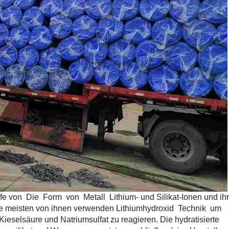
lfe von
Die
Form
von
Metall
Lithium- und Silikat-Ionen und ih
ie meisten von ihnen verwenden Lithiumhydroxid
Technik
um
 Kieselsäure und Natriumsulfat zu reagieren. Die hydratisierte