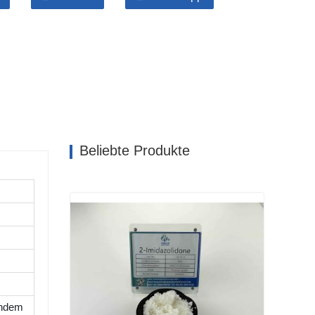
hne Verspätung verwendet zum Stahl Oberfläche,
berfläche, als Korrosionsschutzmittel für metallisch
w. und verwendet für leicht Und Färbung Schutz
den Tag Bedarfsartikel und Kunsthandwerk;
ichten mit erstklassig Transparenz und geringes
m Eisenblech, nicht korrosiv in Salzwasser;
rn seine Feuchtigkeitsbeständigkeit und Kraftstoff
Beliebte Produkte
endem