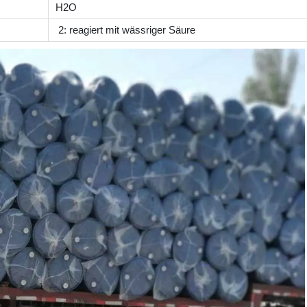
H2O
2: reagiert mit wässriger Säure