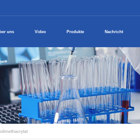
ber uns
Video
Produkte
Nachricht
ndimethacrylat