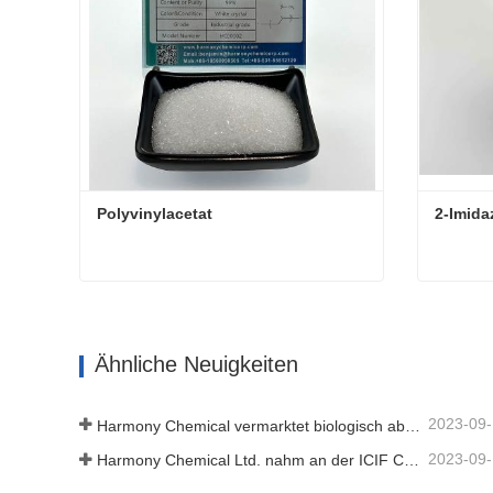
Polyvinylacetat
2-Imida
Polyvinylacetat
2-Imida
Kontaktieren Sie mich jetzt
Kont
Ähnliche Neuigkeiten
2023-09
Harmony Chemical vermarktet biologisch abbaubares Mulchmaterial und fördert damit eine umweltfreundliche Entwicklung in der Landwirtschaft
2023-09
Harmony Chemical Ltd. nahm an der ICIF China 2019 teil, die vom 16. bis 18. September 2019 in Shanghai, China, stattfand.