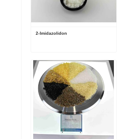
2-Imidazolidon
2-Imidazolidon
Kontaktieren Sie mich jetzt