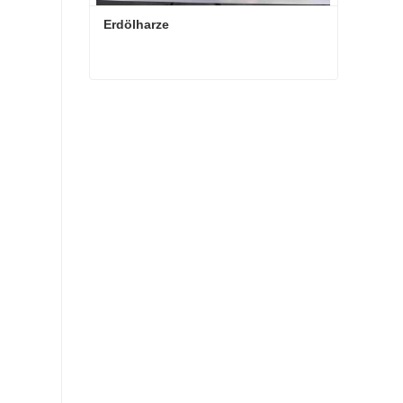
Erdölharze
Erdölharze
Kontaktieren Sie mich jetzt