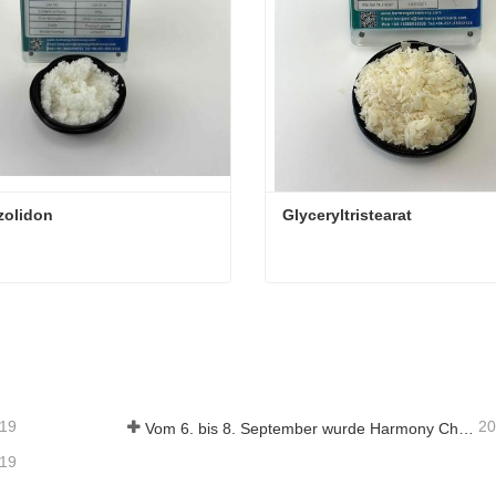
zolidon
Glyceryltristearat
zolidon
Glyceryltristearat
aktieren Sie mich jetzt
Kontaktieren Sie mich je
-19
20
Vom 6. bis 8. September wurde Harmony Chemical Ltd. eingeladen, auf dem Coatings Trends and Technology Summit (CTT) auszustellen.
-19