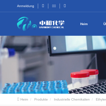
Anmeldung
Heim
Ü
Heim
Produkte
Industrielle Chemikalien
Ethyle