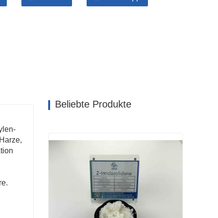
Beliebte Produkte
ylen-
Harze,
tion
re.