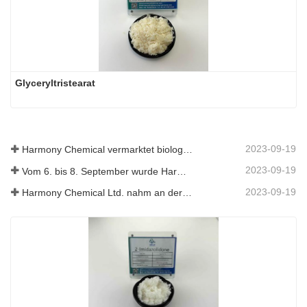
Glyceryltristearat
2023-09-19
Harmony Chemical vermarktet biologisch abbaubares Mulchmaterial und fördert damit eine umweltfreundliche Entwicklung in der Landwirtschaft
2023-09-19
Vom 6. bis 8. September wurde Harmony Chemical Ltd. eingeladen, auf dem Coatings Trends and Technology Summit (CTT) auszustellen.
2023-09-19
Harmony Chemical Ltd. nahm an der ICIF China 2019 teil, die vom 16. bis 18. September 2019 in Shanghai, China, stattfand.