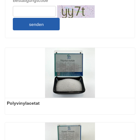
Bestätigungscode
senden
Polyvinylacetat