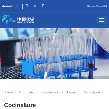
Anmeldung
Harmony Chemical Ltd.
Heim
Produkte
Industrielle Chemikalien
Cocinsäure
Cocinsäure