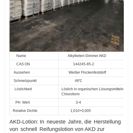
Name
Alkylketen-Dimmer AKD
    CAS ON
144245-85-2
Aussehen
Weißer Flockenfeststoff
Schmelzpunkt
               46℃
Löslichkeit
Löslich in organischen Lösungsmitteln wie E
Chloroform
PH
Wert
3-4
Relative Dichte
1,010+0,005
AKD-Lotion: In
neueste
Jahre, die
Herstellung
von
schnell
Reifungslotion von AKD zur