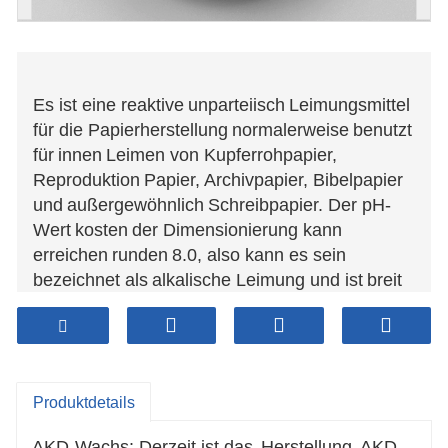
Es ist eine reaktive
unparteiisch
Leimungsmittel
für die Papierherstellung
normalerweise
benutzt
für
innen
Leimen von Kupferrohpapier,
Reproduktion
Papier, Archivpapier, Bibelpapier
und
außergewöhnlich
Schreibpapier. Der pH-
Wert
kosten
der Dimensionierung kann
erreichen
runden
8.0, also kann es sein
bezeichnet als
alkalische Leimung und ist
breit
im In- und Ausland eingesetzt. Dieses Produkt
kann
zusätzlich
als verwendet werden
Oberfläche
Klebstoff.
Produktdetails
AKD-Wachs: Derzeit ist das
Herstellung
AKD-