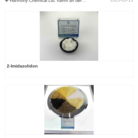
Harmony Chemical Ltd. nahm an der ICIF China 2019 teil, die vom 16. bis 18. September 2019 in Shanghai, China, stattfand.
2-Imidazolidon