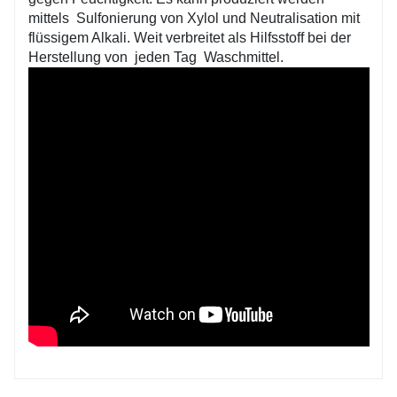
mittels
Sulfonierung von Xylol und Neutralisation mit
flüssigem Alkali. Weit verbreitet als Hilfsstoff bei der
Herstellung von
jeden Tag
Waschmittel.