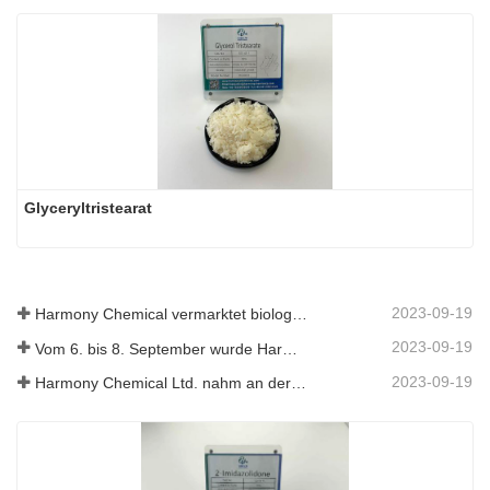
Glyceryltristearat
2023-09-19
Harmony Chemical vermarktet biologisch abbaubares Mulchmaterial und fördert damit eine umweltfreundliche Entwicklung in der Landwirtschaft
2023-09-19
Vom 6. bis 8. September wurde Harmony Chemical Ltd. eingeladen, auf dem Coatings Trends and Technology Summit (CTT) auszustellen.
2023-09-19
Harmony Chemical Ltd. nahm an der ICIF China 2019 teil, die vom 16. bis 18. September 2019 in Shanghai, China, stattfand.