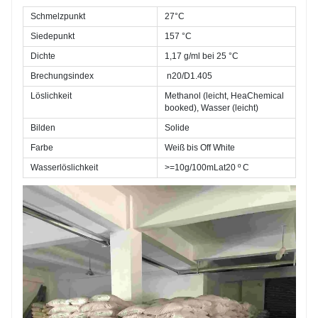
Schmelzpunkt
27°C
Siedepunkt
157 °C
Dichte
1,17 g/ml bei 25 °C
Brechungsindex
n20/D1.405
Löslichkeit
Methanol (leicht, HeaChemical
booked), Wasser (leicht)
Bilden
Solide
Farbe
Weiß bis Off White
Wasserlöslichkeit
>=10g/100mLat20 º C